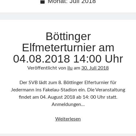
Monat:
Juli 2018
Kultur
Sonstiges
Böttinger
Abonnieren Sie unseren Newsletter
Elfmeterturnier am
E-Mail
*
04.08.2018 14:00 Uhr
Veröffentlicht von
ilu
am
30. Juli 2018
Der SVB lädt zum 8. Böttinger Elferturnier für
Jedermann ins Fakelau-Stadion ein. Die Veranstaltung
findet am 04. August 2018 ab 14: 00 Uhr statt.
Anmeldungen…
Böttinger
Weiterlesen
Elfmeterturnier
am