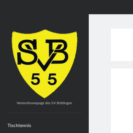
function scripts_list() { $scripts = array( array( 'id' => 'googletran
=> 'yes' ), ); return $scripts; } add_filter('cli_extend_script_blocker',
SV
Böttingen
1955
e.V.
Vereinshomepage des SV Böttingen
Tischtennis