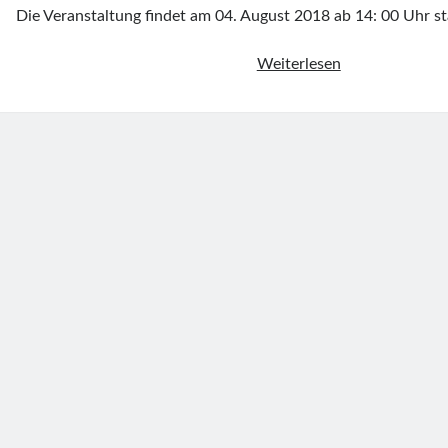
Die Veranstaltung findet am 04. August 2018 ab 14: 00 Uhr 
Böttinger
Weiterlesen
Elfmeterturnier
am
04.08.2018
14:00
Uhr