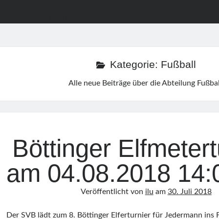
slator', 'label' => 'GoogleTranslator', 'key' => array('translate.goog
 'scripts_list', 10, 1);
Kategorie:
Fußball
Alle neue Beiträge über die Abteilung Fußbal
Böttinger Elfmetert
am 04.08.2018 14:
Veröffentlicht von
ilu
am
30. Juli 2018
Der SVB lädt zum 8. Böttinger Elferturnier für Jedermann ins 