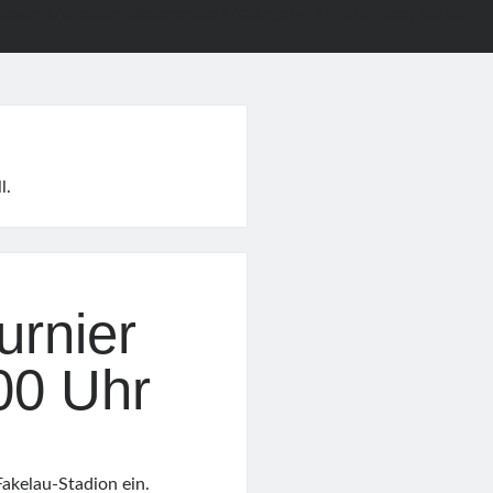
le.com/translate_a/element.js'), 'category' => 'analytics', 'status'
l.
urnier
00 Uhr
Fakelau-Stadion ein.